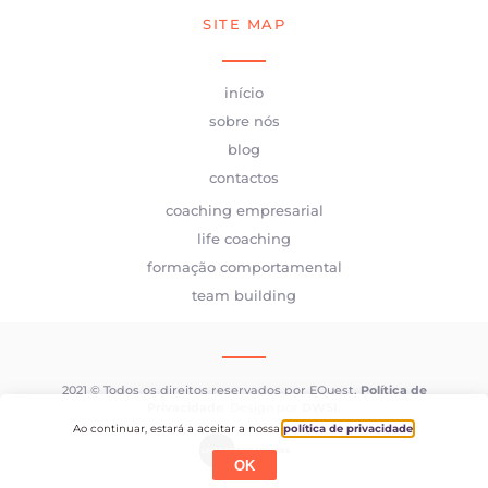
SITE MAP
início
sobre nós
blog
contactos
coaching empresarial
life coaching
formação comportamental
team building
2021 © Todos os direitos reservados por EQuest.
Política de
Privacidade
. Design por
DWSI
.
Ao continuar, estará a aceitar a nossa
política de privacidade
.
OK